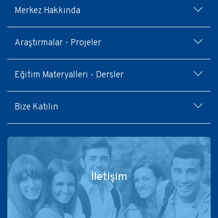
Footer
Merkez Hakkında
menu
Araştırmalar - Projeler
Eğitim Materyalleri - Dersler
Bize Katılın
İletişim